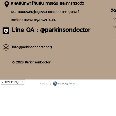
สหคลินิกพาร์กินสัน การเดิน และการทรงตัว
ติด
648 ถนนประดิษฐ์มนูธรรม แขวงคลองเจ้าคุณสิงห์
02-
เขตวังทองหลาง กรุงเทพฯ 10310
08
Line OA :
@parkinsondoctor
__
info@parkinsondoctor.org
©
2023 ParkinsonDoctor
Visitors:
59,102