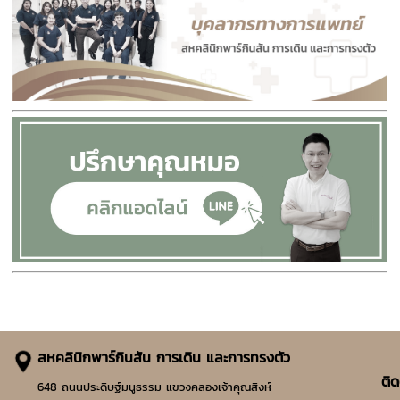
สหคลินิกพาร์กินสัน การเดิน และการทรงตัว
ติด
648 ถนนประดิษฐ์มนูธรรม แขวงคลองเจ้าคุณสิงห์